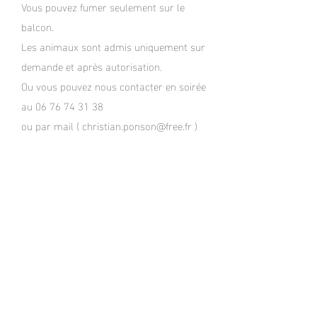
Vous pouvez fumer seulement sur le
balcon.
Les animaux sont admis uniquement sur
demande et après autorisation.
Ou vous pouvez nous contacter en soirée
au
06 76 74 31 38
ou par mail ( christian.ponson@free.fr )
Salutations montagnardes
Nous restons à votre disposition.
C.Ponson