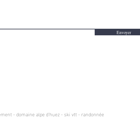
Envoyer
ement - domaine alpe d'huez - ski vtt - randonnée